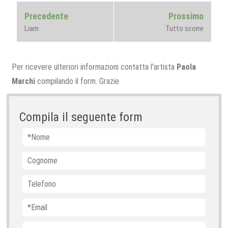
Navigazione
Previous
Next
Precedente
Prossimo
articoli
post:
post:
Liam
Tutto scorre
Per ricevere ulteriori informazioni contatta l'artista
Paola
Marchi
compilando il form. Grazie.
Compila il seguente form