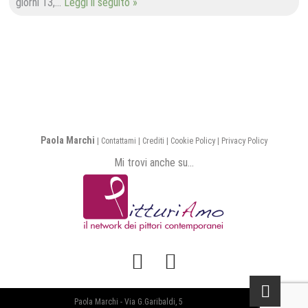
giorni 13,…
Leggi il seguito »
Paola Marchi
|
Contattami
|
Crediti
|
Cookie Policy
|
Privacy Policy
Mi trovi anche su...
Facebook
Instagram
Paola Marchi - Via G.Garibaldi, 5