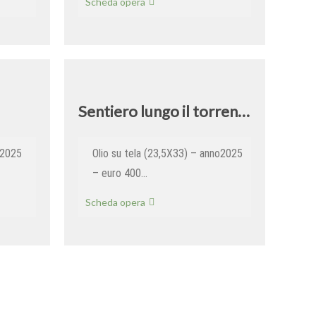
Giardini
Scheda opera
con
la
neve
Sentiero lungo il torrente
 2025
Olio su tela (23,5X33) – anno2025
– euro 400…
Sentiero
Scheda opera
lungo
il
torrente