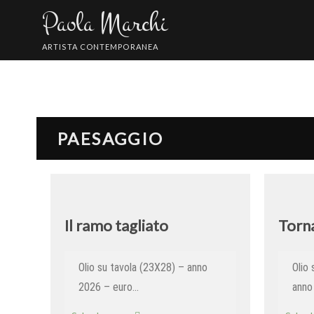
Skip
Paola Marchi
to
content
ARTISTA CONTEMPORANEA
PAESAGGIO
Il ramo tagliato
Torn
Olio su tavola (23X28) – anno
Olio
2026 – euro…
anno