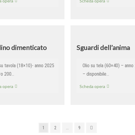
Tornando
Tutto
a opera
Scheda opera
da
scorre
Fiesole
dino dimenticato
Sguardi dell’anima
 su tavola (18×10)- anno 2025
Olio su tela (60×40) – anno
ro 200…
– disponibile…
Giardino
Sguardi
a opera
Scheda opera
dimenticato
dell’anima
Page
Page
Page
Next
1
2
…
9
page