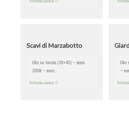
Il
Scheda opera
Sched
ramo
tagliato
Scavi di Marzabotto
Giar
Olio su tavola (30×45) – anno
Olio
2008 – euro…
– eu
Scavi
Scheda opera
Sched
di
Marzabotto
Navigazione