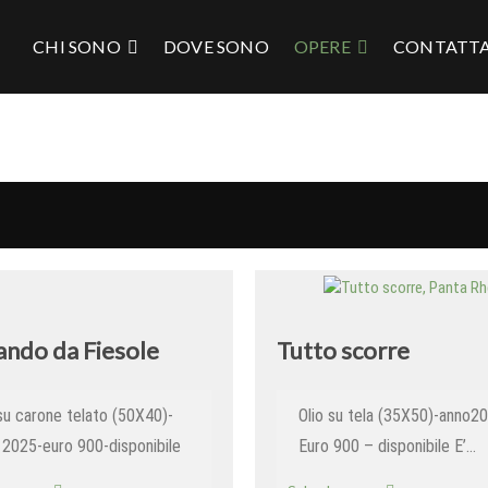
CHI SONO
DOVE SONO
OPERE
CONTATT
ando da Fiesole
Tutto scorre
 su carone telato (50X40)-
Olio su tela (35X50)-anno2
 2025-euro 900-disponibile
Euro 900 – disponibile E’…