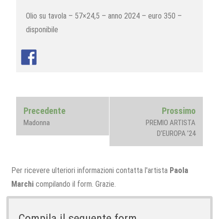
Olio su tavola – 57×24,5 – anno 2024 – euro 350 –
disponibile
Navigazione
Previous
Next
Precedente
Prossimo
articoli
post:
post:
Madonna
PREMIO ARTISTA
D’EUROPA ’24
Per ricevere ulteriori informazioni contatta l'artista
Paola
Marchi
compilando il form. Grazie.
Compila il seguente form