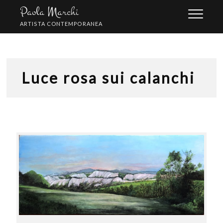
Skip
Paola Marchi
to
ARTISTA CONTEMPORANEA
content
Luce rosa sui calanchi