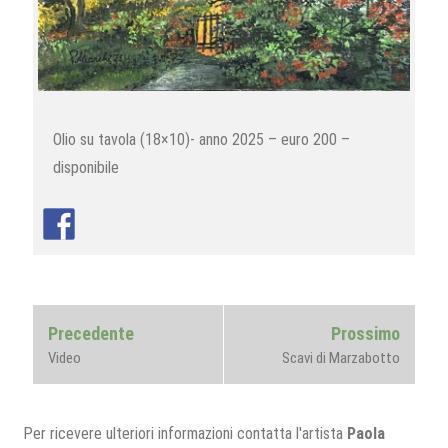
Olio su tavola (18×10)- anno 2025 – euro 200 –
disponibile
Navigazione
Previous
Next
Precedente
Prossimo
articoli
post:
post:
Video
Scavi di Marzabotto
Per ricevere ulteriori informazioni contatta l'artista
Paola