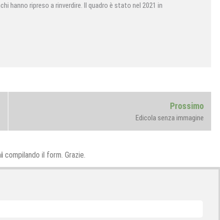
hi hanno ripreso a rinverdire. Il quadro è stato nel 2021 in
Next
Prossimo
post:
Edicola senza immagine
i
compilando il form. Grazie.