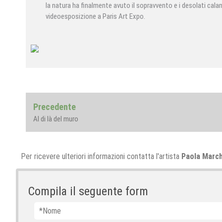
la natura ha finalmente avuto il sopravvento e i desolati calanc
videoesposizione a Paris Art Expo.
Navigazione
Previous
Precedente
articoli
post:
Al di là del muro
Per ricevere ulteriori informazioni contatta l'artista
Paola March
Compila il seguente form