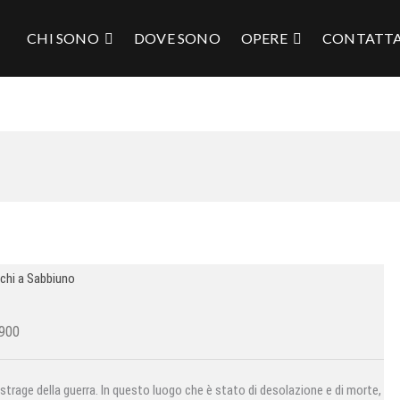
CHI SONO
DOVE SONO
OPERE
CONTATT
 900
e strage della guerra. In questo luogo che è stato di desolazione e di morte,