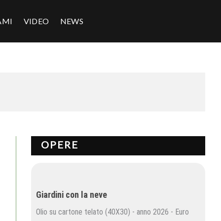
AMI
VIDEO
NEWS
OPERE
Giardini con la neve
Olio su cartone telato (40X30) - anno 2026 - Euro