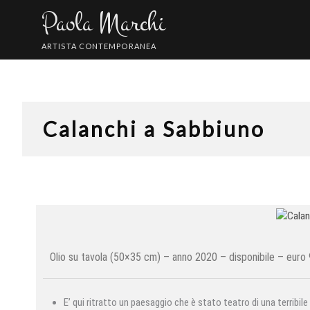
Skip
Paola Marchi
to
content
ARTISTA CONTEMPORANEA
Calanchi a Sabbiuno
Olio su tavola (50×35 cm) – anno 2020 – disponibile – euro
E’ qui ritratto un paesaggio che è stato teatro di una terribil